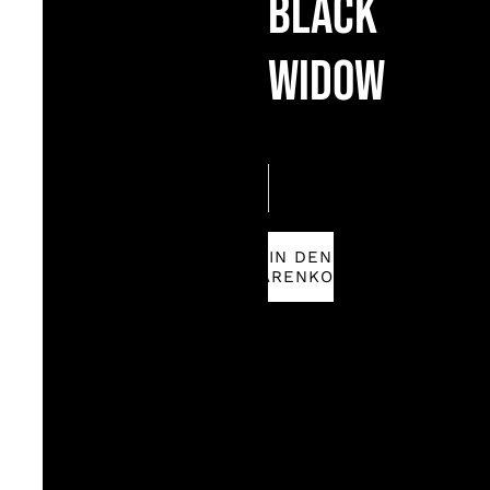
Black
Widow
Black
Widow
Menge
IN DEN
WARENKORB