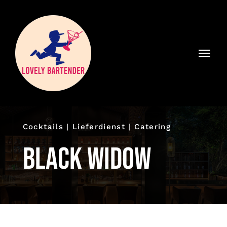
Zum
Inhalt
springen
Togg
Navi
Home
Lieferdienst
Cocktails | Lieferdienst | Catering
Catering
Black Widow
News
Warenkorb
Kasse