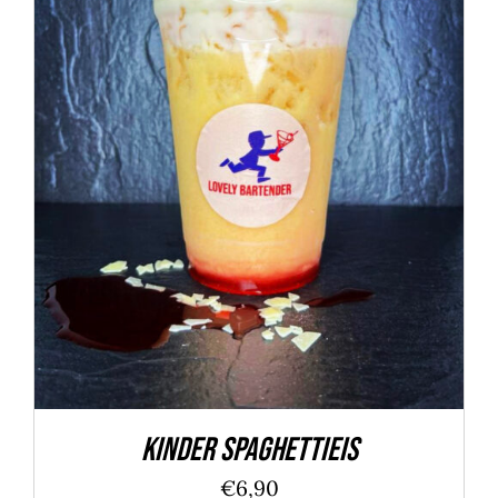
Bewertet
IN DEN WARENKORB
/
DETAILS
mit
5.00
von
5
Kinder Spaghettieis
€
6,90