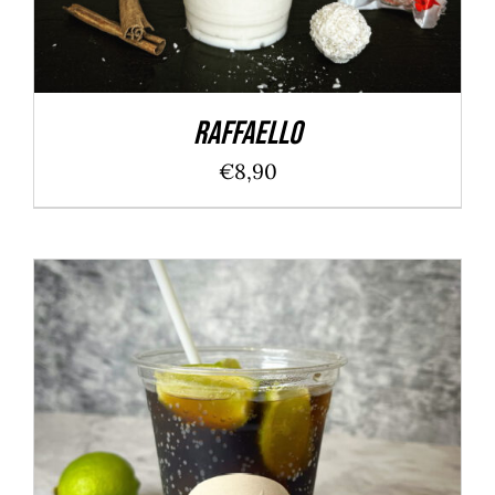
Raffaello
€
8,90
IN DEN WARENKORB
/
DETAILS