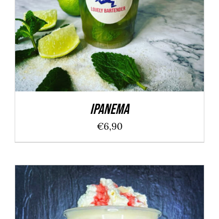
Ipanema
€
6,90