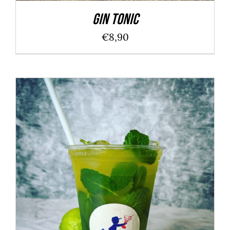
Gin Tonic
€
8,90
IN DEN WARENKORB
/
DETAILS