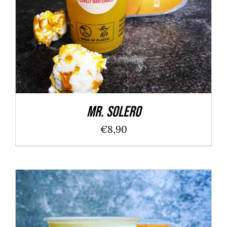
IN DEN WARENKORB
/
DETAILS
mit
5.00
von
5
Mr. Solero
€
8,90