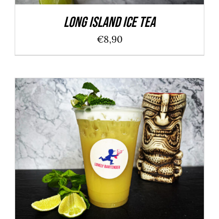
Long Island Ice Tea
€
8,90
IN DEN WARENKORB
/
DETAILS