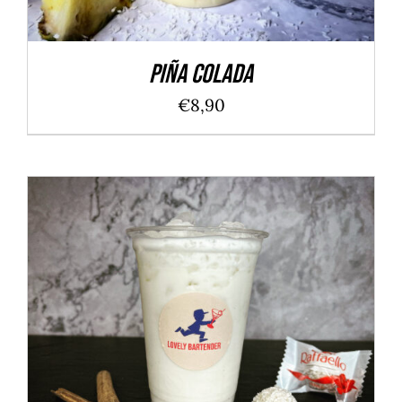
Piña Colada
€
8,90
IN DEN WARENKORB
/
DETAILS