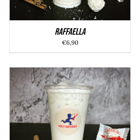
RaffaellA
€
6,90
Bewertet
IN DEN WARENKORB
/
DETAILS
mit
5.00
von
5