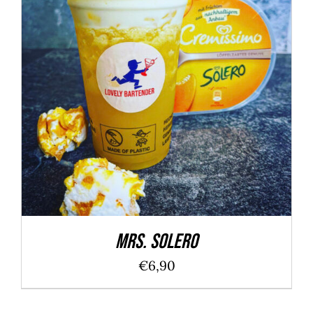
IN DEN WARENKORB
/
DETAILS
Mrs. Solero
€
6,90