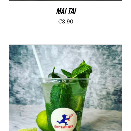
Mai Tai
€
8,90
Bewertet
IN DEN WARENKORB
/
DETAILS
mit
5.00
von
5