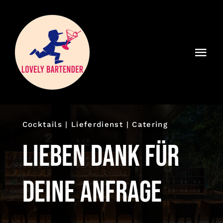
Zum
Inhalt
springen
Togg
Navi
Home
Lieferdienst
Cocktails | Lieferdienst | Catering
Catering
Lieben Dank für
News
deine Anfrage
Warenkorb
Kasse